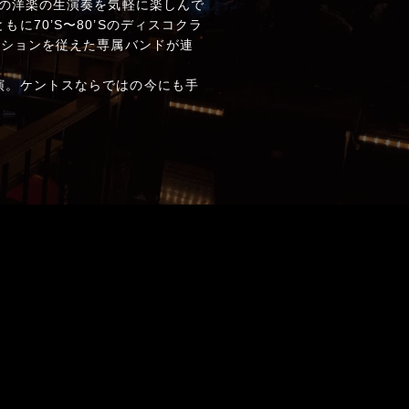
しの洋楽の生演奏を気軽に楽しんで
70’S〜80’Sのディスコクラ
クションを従えた専属バンドが連
演。ケントスならではの今にも手
。