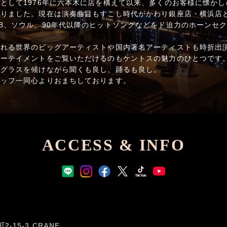
として1976年に六本木に店を構えて以来、多くのお客様に懐か
りました。現在は演奏曲目もすこし時代がかわり銀座店・横浜店ともに
B、ソウル、90年代以降のヒットソングなどをド迫力のホーンセ
される世界のビッグアーティストや国内著名アーティストも時折出
ターテイメントをご覧いただけるのもケントスの魅力のひとつです
。グラスを傾けながら聞くも良し、踊るも良し。
タッフ一同心よりおまちしております。
ACCESS & INFO
15-3 CRANE